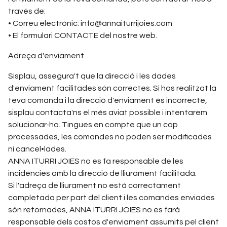
través de:
• Correu electrònic:
info@annaiturrijoies.com
• El formulari CONTACTE del nostre web.
Adreça d'enviament
Sisplau, assegura't que la direcció i les dades
d'enviament facilitades són correctes. Si has realitzat la
teva comanda i la direcció d'enviament és incorrecte,
sisplau contacta'ns el més aviat possible i intentarem
solucionar-ho. Tingues en compte que un cop
processades, les comandes no poden ser modificades
ni cancel•lades.
ANNA ITURRI JOIES no es fa responsable de les
incidències amb la direcció de lliurament facilitada.
Si l'adreça de lliurament no està correctament
completada per part del client i les comandes enviades
són retornades, ANNA ITURRI JOIES no es farà
responsable dels costos d'enviament assumits pel client