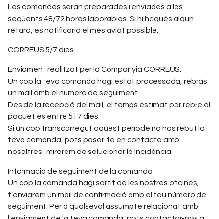
Les comandes seran preparades i enviades a les
següents 48/72 hores laborables. Si hi hagués algun
retard, es notificaria el més aviat possible.
CORREUS 5/7 dies
Enviament realitzat per la Companyia CORREUS.
Un cop la teva comanda hagi estat processada, rebràs
un mail amb el número de seguiment.
Des de la recepció del mail, el temps estimat per rebre el
paquet és entre 5 i 7 dies.
Si un cop transcorregut aquest període no has rebut la
teva comanda, pots posar-te en contacte amb
nosaltres i mirarem de solucionar la incidència.
Informació de seguiment de la comanda:
Un cop la comanda hagi sortit de les nostres oficines,
t'enviarem un mail de confirmació amb el teu número de
seguiment. Per a qualsevol assumpte relacionat amb
l'enviament de la teva comanda, pots contactar-nos a