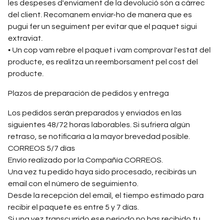
les despeses d'enviament de la devolució són a càrrec
del client. Recomanem enviar-ho de manera que es
pugui fer un seguiment per evitar que el paquet sigui
extraviat.
• Un cop vam rebre el paquet i vam comprovar l'estat del
producte, es realitza un reemborsament pel cost del
producte.
Plazos de preparación de pedidos y entrega
Los pedidos serán preparados y enviados en las
siguientes 48/72 horas laborables. Si sufriera algún
retraso, se notificaría a la mayor brevedad posible.
CORREOS 5/7 días
Envío realizado por la Compañía CORREOS.
Una vez tu pedido haya sido procesado, recibirás un
email con el número de seguimiento.
Desde la recepción del email, el tiempo estimado para
recibir el paquete es entre 5 y 7 días.
Si una vez transcurrido ese periodo no has recibido tu