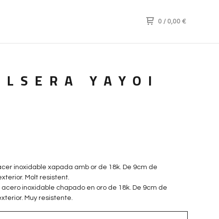
0
/
0,00
€
ULSERA YAYOI
acer inoxidable xapada amb or de 18k. De 9cm de
terior. Molt resistent.
 acero inoxidable chapado en oro de 18k. De 9cm de
xterior. Muy resistente.