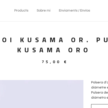
Products
Sobre mi
Enviaments / Envíos
YOI KUSAMA OR. P
KUSAMA ORO
75,00
€
Polsera d’
diàmetre ex
Pulsera de
diámetro e